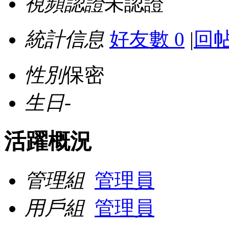
視頻認證
未認證
統計信息
好友數 0
|
回帖
性別
保密
生日
-
活躍概況
管理組
管理員
用戶組
管理員