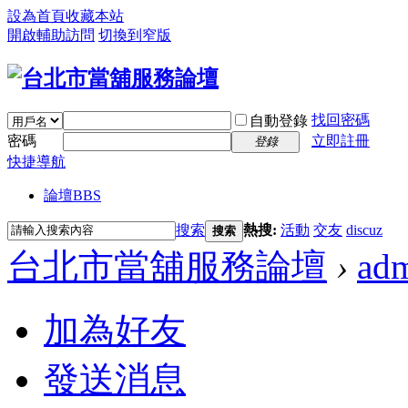
設為首頁
收藏本站
開啟輔助訪問
切換到窄版
找回密碼
自動登錄
密碼
立即註冊
登錄
快捷導航
論壇
BBS
搜索
熱搜:
活動
交友
discuz
搜索
台北市當舖服務論壇
›
ad
加為好友
發送消息