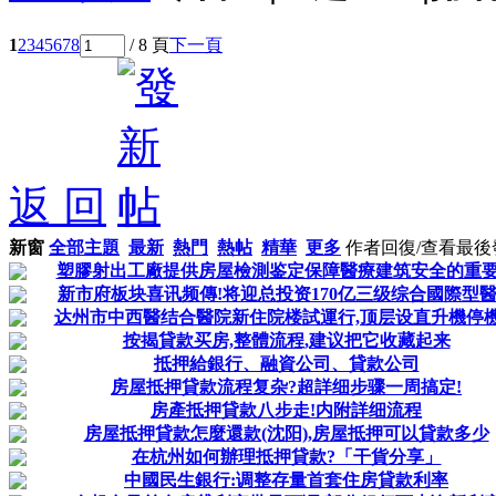
1
2
3
4
5
6
7
8
/ 8 頁
下一頁
返 回
新窗
全部主題
最新
熱門
熱帖
精華
更多
作者
回復/查看
最後
塑膠射出工廠提供房屋檢測鉴定保障醫療建筑安全的重
新市府板块喜讯频傳!将迎总投资170亿三级综合國際型
达州市中西醫结合醫院新住院楼試運行,顶层设直升機停
按揭貸款买房,整體流程,建议把它收藏起来
抵押給銀行、融資公司、貸款公司
房屋抵押貸款流程复杂?超詳细步骤一周搞定!
房產抵押貸款八步走!内附詳细流程
房屋抵押貸款怎麼還款(沈阳),房屋抵押可以貸款多少
在杭州如何辦理抵押貸款?「干貨分享」
中國民生銀行:调整存量首套住房貸款利率