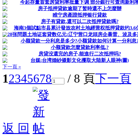
今起存量首套房貸利率批量下调 部分銀行可查询新利
房子抵押貸款逾期了暂時還不上怎麼辦
睢宁房產證抵押银行貸款
房子有貸款,還可以二次抵押貸款嗎?
海南3個試點市县累计發放农村土地經营权抵押貸款约3.6
28张問題土地证套貸数亿元:辽宁营口龙頭房企暴雷、波及多
小额貸款一分利息是多少?小额貸款如何计算一分利息
小额貸款怎麼貸款利率低.?
房貸没還完的房子,能進行二次抵押吗?
台媒:台湾婚紗摄影文化攫取大陆新人眼神(圖)
下一頁 »
1
2
3
4
5
6
7
8
/ 8 頁
下一頁
返 回