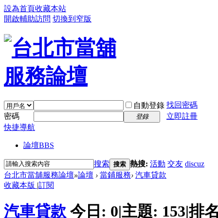
設為首頁
收藏本站
開啟輔助訪問
切換到窄版
找回密碼
自動登錄
密碼
立即註冊
登錄
快捷導航
論壇
BBS
搜索
熱搜:
活動
交友
discuz
搜索
台北市當舖服務論壇
»
論壇
›
當鋪服務
›
汽車貸款
收藏本版
|
訂閱
汽車貸款
今日:
0
|
主題:
153
|
排名