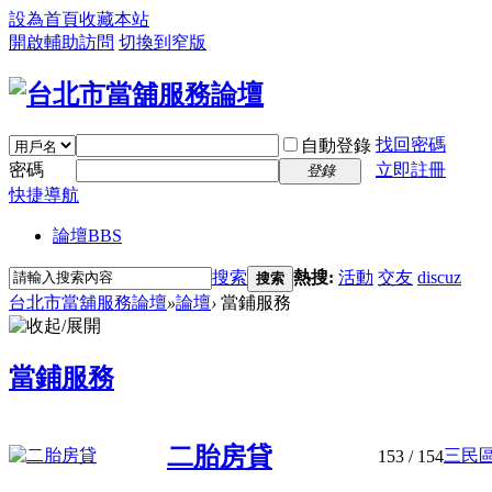
設為首頁
收藏本站
開啟輔助訪問
切換到窄版
找回密碼
自動登錄
密碼
立即註冊
登錄
快捷導航
論壇
BBS
搜索
熱搜:
活動
交友
discuz
搜索
台北市當舖服務論壇
»
論壇
›
當鋪服務
當鋪服務
二胎房貸
三民區
153
/ 154