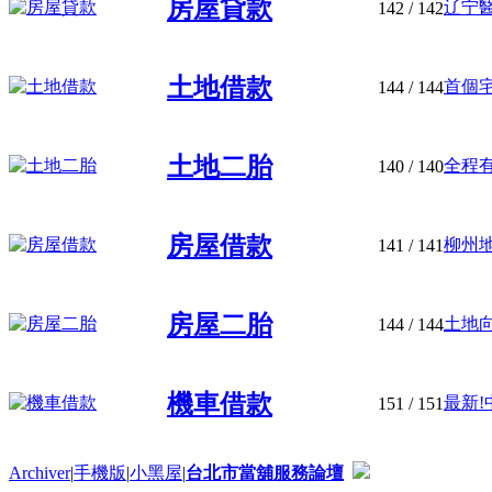
房屋貸款
辽宁醫
142
/ 142
土地借款
首個宅
144
/ 144
土地二胎
全程有
140
/ 140
房屋借款
柳州地
141
/ 141
房屋二胎
土地向
144
/ 144
機車借款
最新!
151
/ 151
Archiver
|
手機版
|
小黑屋
|
台北市當舖服務論壇