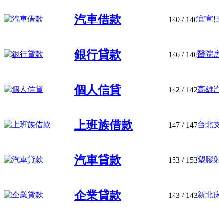
汽車借款
官宣!
140
/ 140
銀行貸款
醫院
146
/ 146
個人信貸
高雄汽
142
/ 142
上班族借款
台北支
147
/ 147
汽車貸款
塑膠射
153
/ 153
企業貸款
新北床
143
/ 143