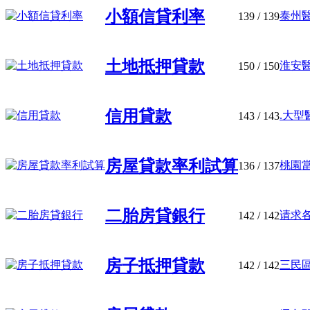
小額信貸利率
泰州醫
139
/ 139
土地抵押貸款
淮安醫
150
/ 150
信用貸款
.大型
143
/ 143
房屋貸款率利試算
桃園當
136
/ 137
二胎房貸銀行
请求各
142
/ 142
房子抵押貸款
三民區
142
/ 142