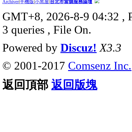
Archiver
|
手機版
|
小黑屋
|
台北市當舖服務論壇
GMT+8, 2026-8-9 04:32
, 
3 queries , File On.
Powered by
Discuz!
X3.3
© 2001-2017
Comsenz Inc.
返回頂部
返回版塊