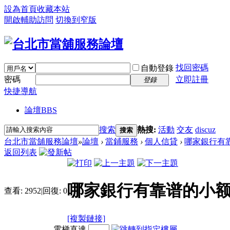
設為首頁
收藏本站
開啟輔助訪問
切換到窄版
找回密碼
自動登錄
密碼
立即註冊
登錄
快捷導航
論壇
BBS
搜索
熱搜:
活動
交友
discuz
搜索
台北市當舖服務論壇
»
論壇
›
當鋪服務
›
個人信貸
›
哪家銀行有靠
返回列表
哪家銀行有靠谱的小额
查看:
2952
|
回復:
0
[複製鏈接]
電梯直達