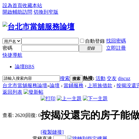
設為首頁
收藏本站
開啟輔助訪問
切換到窄版
找回密碼
自動登錄
密碼
立即註冊
登錄
快捷導航
論壇
BBS
搜索
熱搜:
活動
交友
discuz
搜索
台北市當舖服務論壇
»
論壇
›
當鋪服務
›
上班族借款
›
按揭没還完
返回列表
按揭没還完的房子能
查看:
2620
|
回復:
0
[複製鏈接]
電梯直達