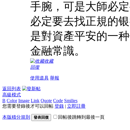
手腕，可是大師必定
必定要去找正規的银
是對資產平安的一种
金融常識。
收藏
回復
使用道具
舉報
返回列表
高級模式
B
Color
Image
Link
Quote
Code
Smilies
您需要登錄後才可以回帖
登錄
|
立即註冊
本版積分規則
回帖後跳轉到最後一頁
發表回復