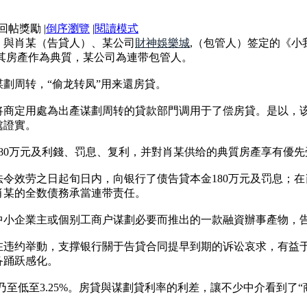
|
倒序瀏覽
|
閱讀模式
）與肖某（告貸人）、某公司
財神娛樂城
,（包管人）签定的《小
以其房產作為典質，某公司為連带包管人。
劃周转，“偷龙转凤”用来還房貸。
将商定用處為出產谋劃周转的貸款部門调用于了偿房貸。是以，
處證實。
80万元及利錢、罚息、复利，并對肖某供给的典質房產享有優
令效劳之日起旬日内，向银行了债告貸本金180万元及罚息；
肖某的全数债務承當連带责任。
中小企業主或個别工商户谋劃必要而推出的一款融資辦事產物，
在违约举動，支撑银行關于告貸合同提早到期的诉讼哀求，有益
备踊跃感化。
至低至3.25%。房貸與谋劃貸利率的利差，讓不少中介看到了“