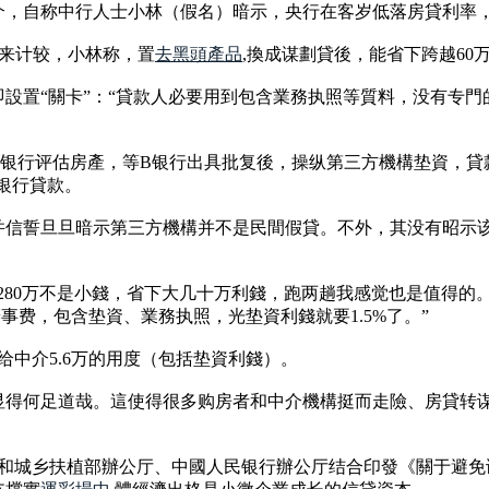
介，自称中行人士小林（假名）暗示，央行在客岁低落房貸利率
0年来计较，小林称，置
去黑頭產品
,換成谋劃貸後，能省下跨越60
設置“關卡”：“貸款人必要用到包含業務执照等質料，没有专門
B银行评估房產，等B银行出具批复後，操纵第三方機構垫資，貸
银行貸款。
并信誓旦旦暗示第三方機構并不是民間假貸。不外，其没有昭示
280万不是小錢，省下大几十万利錢，跑两趟我感觉也是值得的
事费，包含垫資、業務执照，光垫資利錢就要1.5%了。”
给中介5.6万的用度（包括垫資利錢）。
显得何足道哉。這使得很多购房者和中介機構挺而走險、房貸转
住房和城乡扶植部辦公厅、中國人民银行辦公厅结合印發《關于避