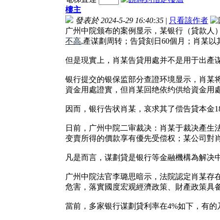
樓主
發表於 2024-5-29 16:40:35
|
只看該作者
广州中院颁布的案例显示，某银行（貸款人
不高
,產谋劃周转；告貸刻日60個月；肖某
但是現實上，肖某告貸用處并不是用于出產谋
银行提交的银保监部分查證环境显示，肖某
資金用處證實，但肖某回绝依约供给資金用
因而，银行告状肖某，哀求其了偿告貸本金1
日前，广州中院二审裁决：肖某于裁决產生法
变賣所得的價款享有優先受偿权；某公司對
凡是而言，谋劃貸是银行等金融機構為解决
广州中院法官李璐思暗示，法院認定肖某存
危害，落實國度宏观經濟政策、財產政策具
當前，多家银行谋劃貸利率在4%如下，有的乃