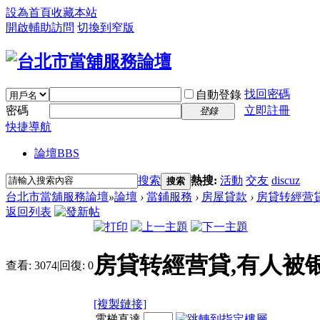
設為首頁
收藏本站
開啟輔助訪問
切換到窄版
找回密碼
自動登錄
密碼
立即註冊
登錄
快捷導航
論壇
BBS
搜索
熱搜:
活動
交友
discuz
搜索
台北市當舖服務論壇
»
論壇
›
當鋪服務
›
房屋貸款
›
房貸转經营貸
返回列表
房貸转經营貸,有人被
查看:
3074
|
回復:
0
[複製鏈接]
電梯直達