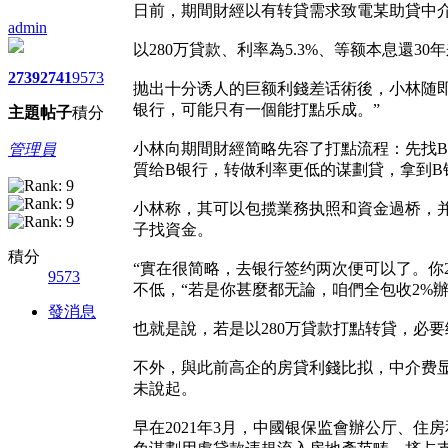
日前，期間財經以有转貸需求致電某助貸中
admin
以280万貸款、利率為5.3%、等额本息還3
2739
2741
9573
抛出十分诱人的巨额利錢差话術後，小林随即
银行，可能只有一個能打點乐成。”
主題
帖子
積分
小林向期間財經简略先容了打點流程：先找
管理員
質给B银行，转做利率更低的谋劃貸，拿到B
小林称，其可以包揽業務执照和資金過桥，
子找資金。
積分
“實在很简略，去银行签约两次便可以了。你
9573
不低，“若是你甚麼都无論，咱們全包收2%辦
發消息
也就是說，若是以280万貸款打點转貸，必要
不外，與此前高企的房貸利錢比拟，中介费
未說起。
早在2021年3月，中國银保监會辦公厅、