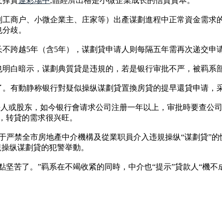
支撑實
運彩場中
,體經濟出格是小微企業成长的信貸資本。
别工商户、小微企業主、庄家等）出產谋劃進程中正常資金需求
也分歧。
长不跨越5年（含5年），谋劃貸申请人则每隔五年需再次递交申
也明白暗示，谋劃典質貸是违規的，若是银行审批不严，被羁系
了。有動静称银行對疑似操纵谋劃貸置換房貸的提早還貸申请，
是法人或股东，如今银行會请求公司注册一年以上，审批時要查公
，转貸的需求很兴旺。
于严禁全市房地產中介機構及從業职員介入违規操纵“谋劃貸”
規操纵谋劃貸的犯警举動。
點坚苦了。”羁系在不竭收紧的同時，中介也“提示”貸款人“機不