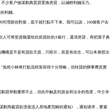
，不少客户做谋劃典質貸置換房貸，以減輕利錢压力。
万的利錢。
的司理跟你對接，底子就打點不下来。我可以說，100個客户去
款人可将垫資额還给此前貸款的A银行，還清房貸，再把屋子典
该機構是不是有貸款天資，只暗示，若是有挂念，可以本身想法
。”虽然小林将打點流程形容得十分简略，但转貸的辦事费其實
谋劃貸举動屡禁不止，但此中触及到資金和法令的危害，中介并
免谋劃用處貸款违規流入房地產范畴的通知》，通知请求，要避