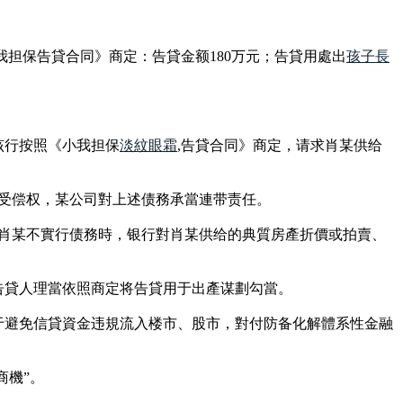
我担保告貸合同》商定：告貸金额180万元；告貸用處出
孩子長
该行按照《小我担保
淡紋眼霜
,告貸合同》商定，请求肖某供给
先受偿权，某公司對上述债務承當連带责任。
在肖某不實行债務時，银行對肖某供给的典質房產折價或拍賣、
告貸人理當依照商定将告貸用于出產谋劃勾當。
于避免信貸資金违規流入楼市、股市，對付防备化解體系性金融
商機”。