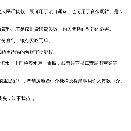
的人民币貸款，既可用于項目運营，也可用于資金周转。是以，
请質料。若是谋劃貸续貸失败，购房者将面對违约危害。
部分查到，银行要吃罚单。
采纳更严酷的合規审批流程。
司流水，上門檢察水表、電腦，核實是不是真實展開营業等
的慎重提醒》，严禁房地產中介機構及從業职員介入貸款中介、
成失，時不我待”。