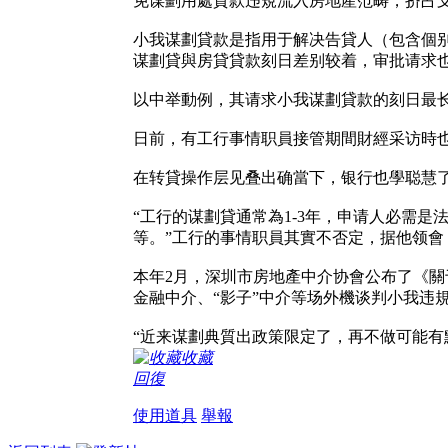
免谋劃用處貸款违規流入房地產范畴，挤占
小我谋劃貸款是指用于解决告貸人（包含個
谋劃貸與房貸貸款刻日差别较着，审批请求
以中举動例，其请求小我谋劃貸款的刻日最
日前，有工行事情职員接管期間財經采访時
在转貸操作层见叠出确當下，银行也學聪慧
“工行的谋劃貸通常為1-3年，申请人必需
等。”工行的事情职員其實不否定，据他领會
本年2月，深圳市房地產中介协會公布了《關
金融中介、“影子”中介等场外機谈判小我违
“近来谋劃典質出政策限定了，再不做可能有
收藏
回復
使用道具
舉報