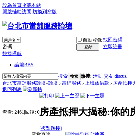
設為首頁
收藏本站
開啟輔助訪問
切換到窄版
找回密碼
自動登錄
密碼
立即註冊
登錄
快捷導航
論壇
BBS
搜索
熱搜:
活動
交友
discuz
搜索
台北市當舖服務論壇
»
論壇
›
當鋪服務
›
上班族借款
›
房產抵押大
返回列表
房產抵押大揭秘:你的房
查看:
2461
|
回復:
0
[複製鏈接]
電梯直達