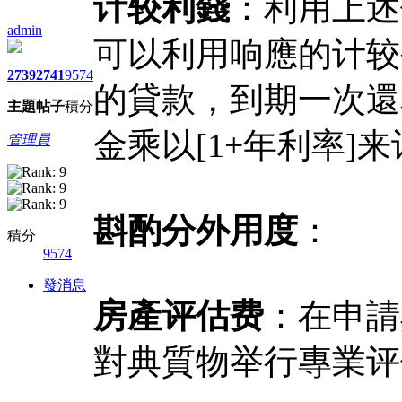
计较
利錢
：利用上述
admin
可以利用响應的计较
2739
2741
9574
的貸款，到期一次還
主題
帖子
積分
金乘以[1+年利率]
管理員
斟酌分外用度
：
積分
9574
發消息
房產评估费
：在申請
對典質物举行專業评