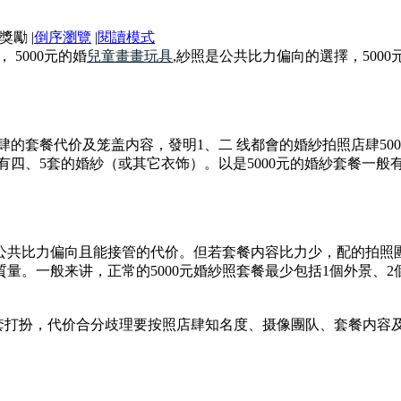
|
倒序瀏覽
|
閱讀模式
 5000元的婚
兒童畫畫玩具
,紗照是公共比力偏向的選擇，500
肆的套餐代价及笼盖内容，發明1、二 线都會的婚紗拍照店肆50
般有四、5套的婚紗（或其它衣饰）。以是5000元的婚紗套餐一般
公共比力偏向且能接管的代价。但若套餐内容比力少，配的拍照團队
。一般来讲，正常的5000元婚紗照套餐最少包括1個外景、2個内
-5套打扮，代价合分歧理要按照店肆知名度、摄像團队、套餐内容