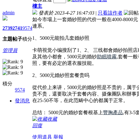
樓主
admin
發表於 2023-4-27 16:47:03
|
只看該作者
如今市場上一套婚紗照的代价一般在4000-8000元，
連系。
2739
2741
9574
1、5000元能拍几套婚紗照
主題
帖子
積分
卡萌視觉小编搜刮了1、2、 三线都會婚紗拍照店
管理員
及其他小都會，5000元的婚紗
助眠噴霧
,套餐一
照，要有必定的選衣服技能。
2、5000元婚紗照套餐贵吗
積分
從代价上来讲，5000元的婚紗照是不贵的，属于
9574
贵不贵，還要取决于套餐内容、摄像團队和辦事質量
在25-50不等，在此范畴中心的都属于正常。
發消息
总结： 5000元的婚紗套餐根基上
豐胸產品
,有3
收藏
回復
使用道具
舉報