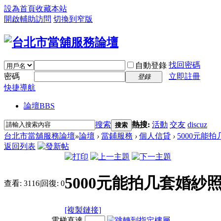
設為首頁
收藏本站
開啟輔助訪問
切換到窄版
找回密碼
自動登錄
密碼
立即註冊
登錄
快捷導航
論壇
BBS
搜索
熱搜:
活動
交友
discuz
搜索
台北市當舖服務論壇
»
論壇
›
當鋪服務
›
個人信貸
›
5000元能
返回列表
5000元能拍几套婚紗
查看:
3116
|
回復:
0
[複製鏈接]
電梯直達