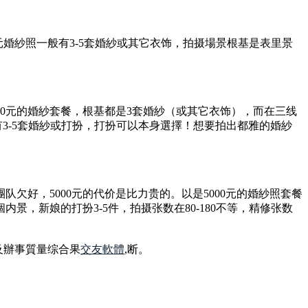
0元婚紗照一般有3-5套婚紗或其它衣饰，拍摄場景根基是表里景
00元的婚紗套餐，根基都是3套婚紗（或其它衣饰），而在三线
有3-5套婚紗或打扮，打扮可以本身選擇！想要拍出都雅的婚紗
欠好，5000元的代价是比力贵的。以是5000元的婚紗照套餐
景，新娘的打扮3-5件，拍摄张数在80-180不等，精修张数
及辦事質量综合果
交友軟體
,断。